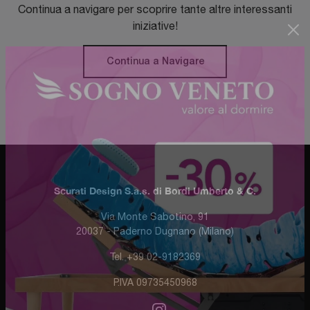
Continua a navigare per scoprire tante altre interessanti
iniziative!
Continua a Navigare
Scurati Design S.a.s. di Bordi Umberto & C.
Via Monte Sabotino, 91
20037 - Paderno Dugnano (Milano)
Tel. +39 02-9182369
P.IVA 09735450968