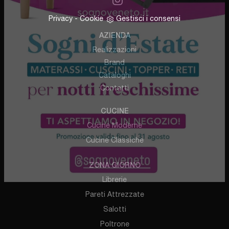
Privacy
-
Cookie
Gestisci i consensi
AZIENDA
Realizzazioni
Brand
Cataloghi
Contatti
CUCINE
Cucine Moderne
Cucine Classiche
ZONA GIORNO
Librerie
Pareti Attrezzate
Salotti
Poltrone