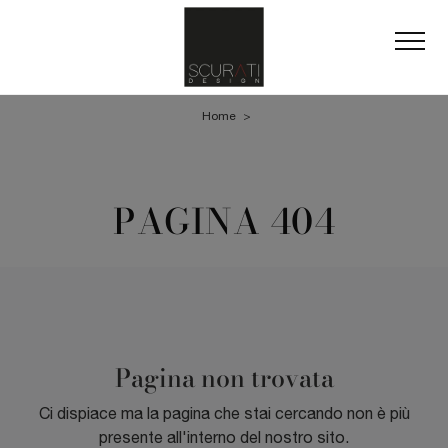
Home
>
PAGINA 404
Pagina non trovata
Ci dispiace ma la pagina che stai cercando non è più
presente all'interno del nostro sito.