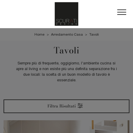
Home
>
Arredamento Casa
>
Tavoli
Tavoli
Sempre più di frequente, oggigiorno, l'ambiente cucina si
apre al living e non esiste più una definita separazione fra i
due locali: la scelta di un buon modello di tavolo è
essenziale.
Filtra Risultati