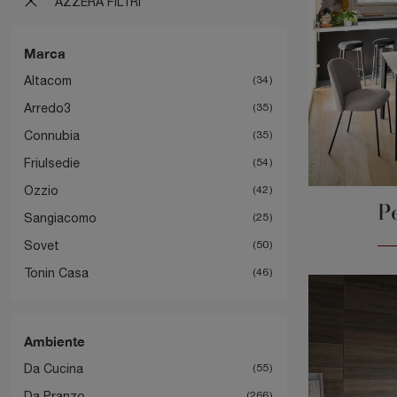
AZZERA FILTRI
Marca
Altacom
34
Arredo3
35
Connubia
35
Friulsedie
54
Ozzio
42
P
Sangiacomo
25
Sovet
50
Tonin Casa
46
Ambiente
Da Cucina
55
Da Pranzo
266