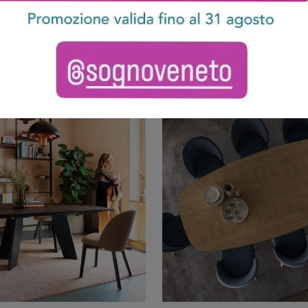
wood shaped
Giove Plu