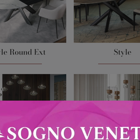
yle Round Ext
Style