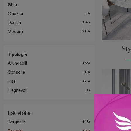
Stile
Classici
9
Design
102
Moderni
210
St
Tipologia
Allungabili
155
Consolle
19
Fissi
146
Pieghevoli
1
I più visti a :
Bergamo
143
Brescia
154