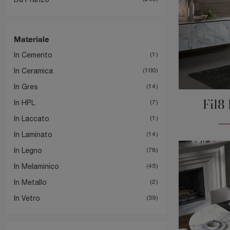
Materiale
In Cemento
1
In Ceramica
100
In Gres
14
Fil8
In HPL
7
In Laccato
1
In Laminato
14
In Legno
78
In Melaminico
45
In Metallo
2
In Vetro
59