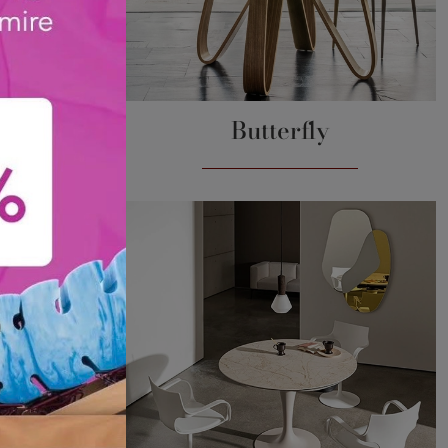
rtino
Butterfly