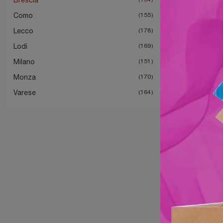
Como
155
Lecco
178
Lodi
169
Milano
151
Monza
170
Varese
164