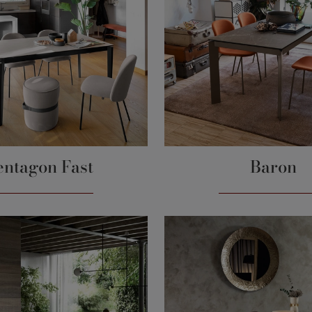
entagon Fast
Baron