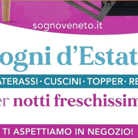
klyn Travertino
Blade