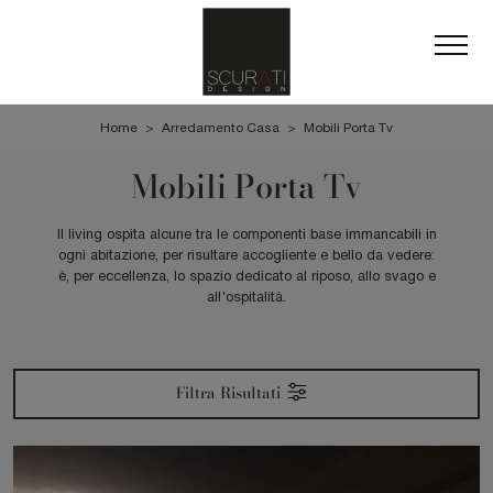
Home
>
Arredamento Casa
>
Mobili Porta Tv
Mobili Porta Tv
Il living ospita alcune tra le componenti base immancabili in
ogni abitazione, per risultare accogliente e bello da vedere:
è, per eccellenza, lo spazio dedicato al riposo, allo svago e
all'ospitalità.
Filtra Risultati