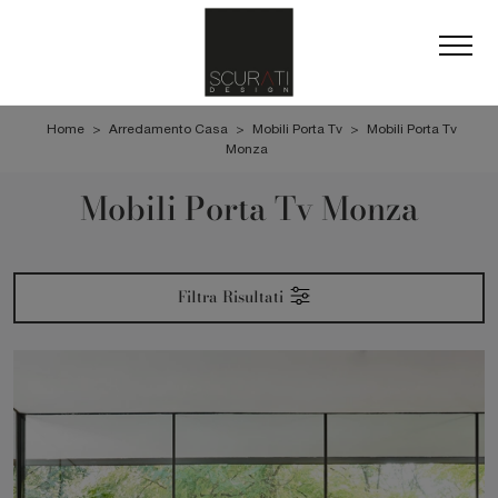
Home
>
Arredamento Casa
>
Mobili Porta Tv
>
Mobili Porta Tv
Monza
Mobili Porta Tv Monza
Filtra Risultati