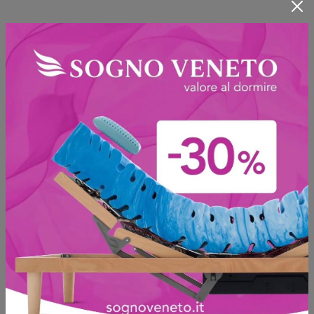
Mobili porta tv Monza
Ammobiliare i tuoi interni secondo il buon gusto e
una grande praticità è ora possibile grazie al
nostro rifornito negozio di arredo di Mobili Porta
Tv, dove consulenti specialisti ti aspettano per
offrire la loro assistenza. Per far sì che la tua
casa rifletta il mood e la personalità che ti
connotano, bisogna affidarsi ad un progetto
personalizzato e noi siamo specialisti in questo
campo, ti assicuriamo difatti un'ampia gamma di
servizi
Se vuoi dare vita al concept d'arredo che hai
sempre sognato, affidati al nostro negozio di
Mobili Porta Tv vicino a Monza