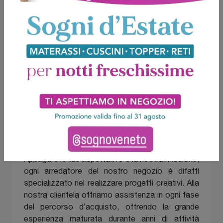
Contattaci e ottieni informazioni
su mobili e preventivi
Il nostro obiettivo è quello di riprogettare gli
arredamenti della tua casa dando voce al tuo
stile in modo assai vivibile, siamo loshowroom
che ti garantisce una consulenza ad hoc. In
provincia di Milano ti aspetta il nostro rifornito
showroom, posto ideale per rinnovare il tuo
arredamento unendo design e convenienza.
Appagare le tue aspettative è la nostra missione,
ogni arredatore del nostro negozio è difatti
specializzato nel realizzare progetti creativi. Alla
nostra clientela offriamo assistenza in ogni fase
del percorso d’acquisto, offrendo la grande
esperienza maturata durante anni di attività