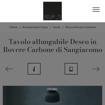
Home
>
Arredamento Casa
>
Tavoli
>
Desco Rovere Carbone
Tavolo allungabile Desco in
Rovere Carbone di Sangiacomo