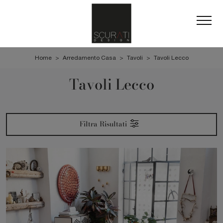
Home
>
Arredamento Casa
>
Tavoli
>
Tavoli Lecco
Tavoli Lecco
Filtra Risultati