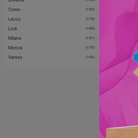
Como
155
Lecco
178
Lodi
169
Milano
151
Monza
170
Varese
164