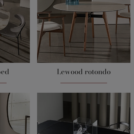
ped
Lewood rotondo