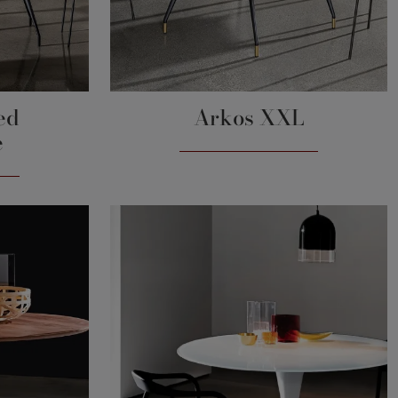
ed
Arkos XXL
e