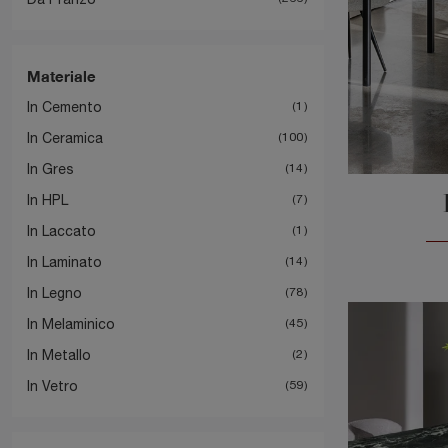
Materiale
In Cemento
1
In Ceramica
100
In Gres
14
In HPL
7
In Laccato
1
In Laminato
14
In Legno
78
In Melaminico
45
In Metallo
2
In Vetro
59