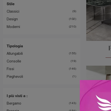
Stile
Classici
9
Design
102
Moderni
210
Tipologia
Allungabili
155
Consolle
19
Fissi
146
Pieghevoli
1
I più visti a :
Bergamo
143
Brescia
154