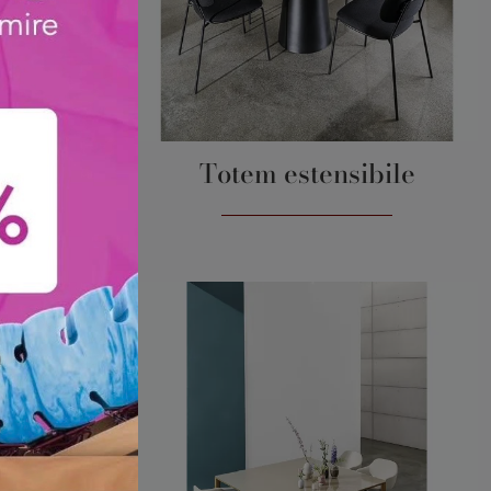
olare
Totem estensibile
e