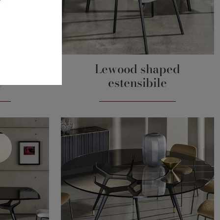
olare
Lewood shaped
e
estensibile