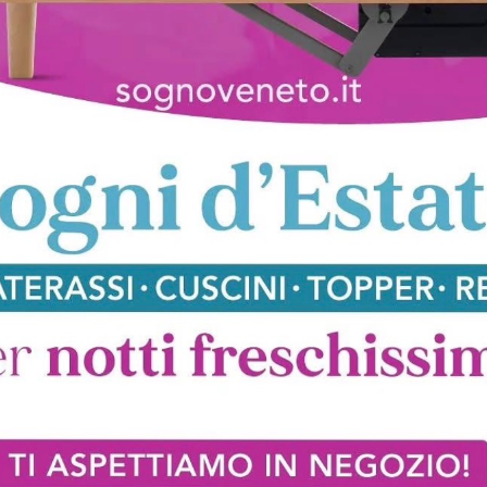
ndeod shaped
Grandeod M
estensibile