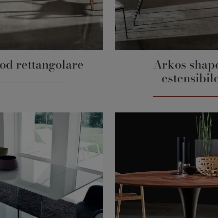
od rettangolare
Arkos shap
estensibil