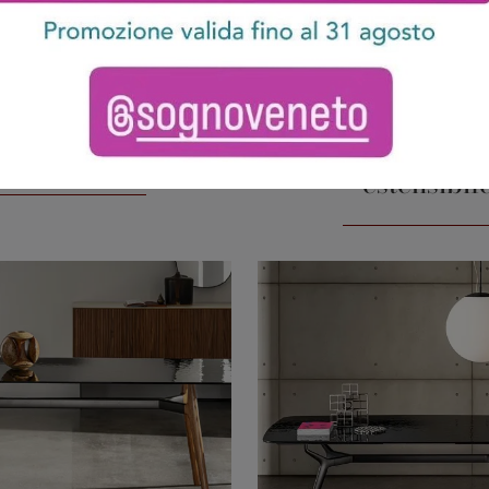
Slim 20
Lewood rettang
estensibil