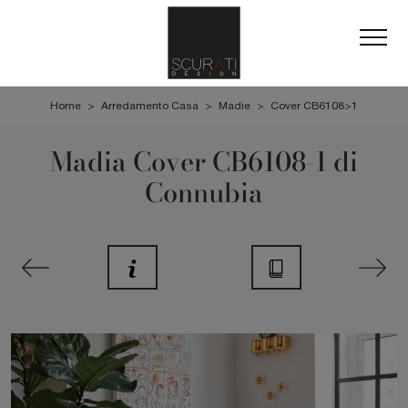
Home
>
Arredamento Casa
>
Madie
>
Cover CB6108>1
Madia Cover CB6108-1 di
Connubia