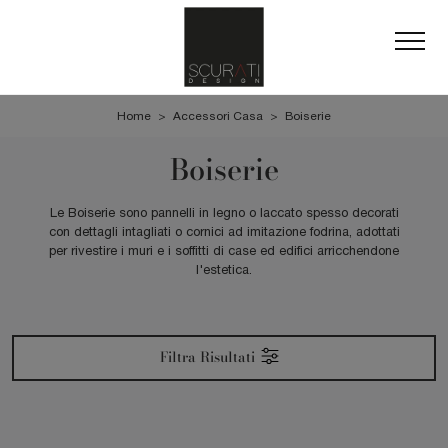
Home
>
Accessori Casa
>
Boiserie
Boiserie
Le Boiserie sono pannelli in legno o laccato spesso decorati
con dettagli intagliati o cornici ad imitazione fodrina, adottati
per rivestire i muri e i soffitti di case ed edifici arricchendone
l'estetica.
Filtra Risultati