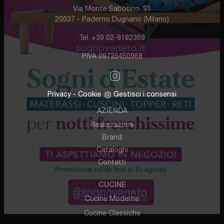
Via Monte Sabotino, 91
20037 - Paderno Dugnano (Milano)
Tel. +39 02-9182369
P.IVA 09735450968
Privacy
-
Cookie
Gestisci i consensi
AZIENDA
Realizzazioni
Brand
Cataloghi
Contatti
CUCINE
Cucine Moderne
Cucine Classiche