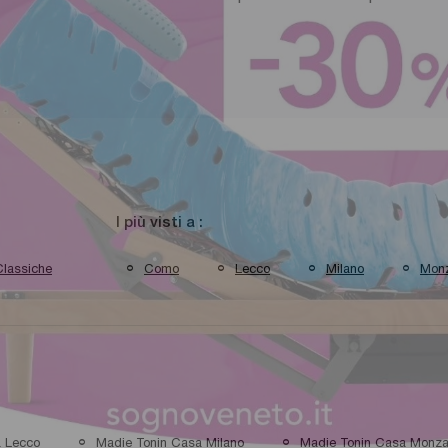
I più visti a :
Classiche
Como
Lecco
Milano
Mon
a Lecco
Madie Tonin Casa Milano
Madie Tonin Casa Monz