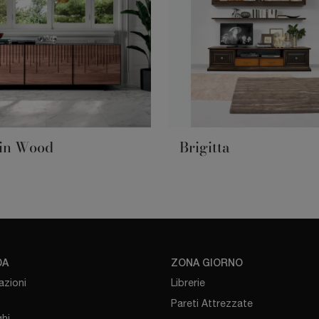
in Wood
Brigitta
DA
ZONA GIORNO
azioni
Librerie
Pareti Attrezzate
hi