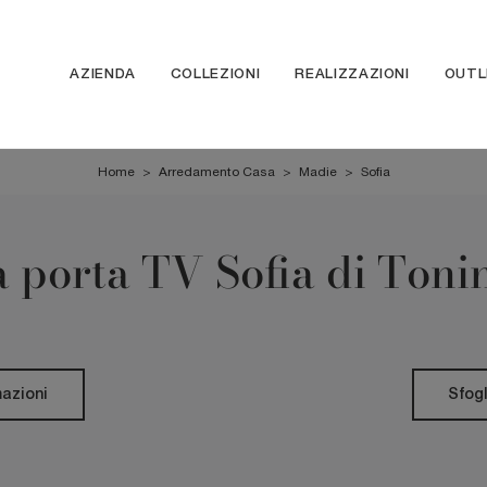
AZIENDA
COLLEZIONI
REALIZZAZIONI
OUTL
Home
>
Arredamento Casa
>
Madie
>
Sofia
 porta TV Sofia di Toni
mazioni
Sfogl