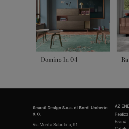
Domino In 04
Ra
AZIEN
Scurati Design S.a.s. di Bordi Umberto
& C.
Realizz
Brand
Via Monte Sabotino, 91
Catalog