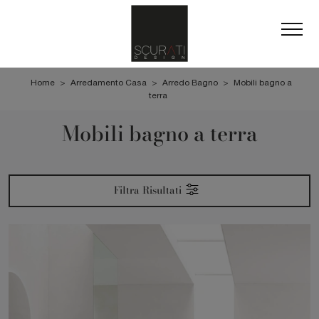
Home
>
Arredamento Casa
>
Arredo Bagno
>
Mobili bagno a
terra
Mobili bagno a terra
Filtra Risultati