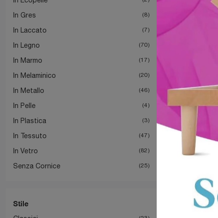
In Gres
8
In Laccato
7
In Legno
70
In Marmo
17
In Melaminico
20
In Metallo
46
In Pelle
4
In Plastica
3
In Tessuto
47
In Vetro
82
Senza Cornice
25
Stile
23