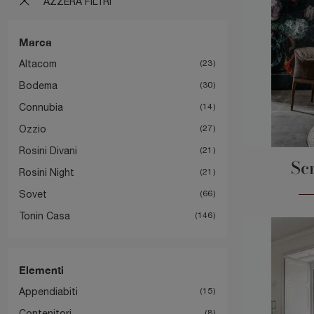
AZZERA FILTRI
Marca
Altacom
23
Bodema
30
Connubia
14
Ozzio
27
Rosini Divani
21
Sc
Rosini Night
21
Sovet
66
Tonin Casa
146
Elementi
Appendiabiti
15
Contenitori
8