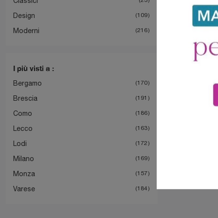
Classici
Design
109
Moderni
216
I più visti a :
Bergamo
170
Brescia
191
Como
186
Lecco
163
Lodi
172
Milano
169
Monza
157
Varese
184