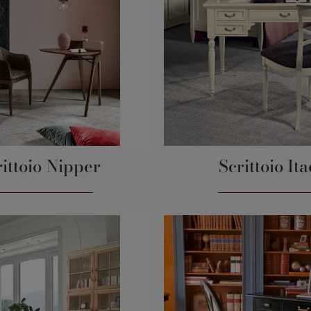
rittoio Nipper
Scrittoio It