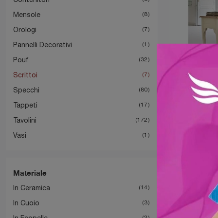
Mensole
8
Orologi
7
Pannelli Decorativi
1
Pouf
32
Scrittoi
7
Specchi
80
Sc
Tappeti
17
Tavolini
172
Vasi
1
Materiale
In Ceramica
14
In Cuoio
3
In Ecopelle
2