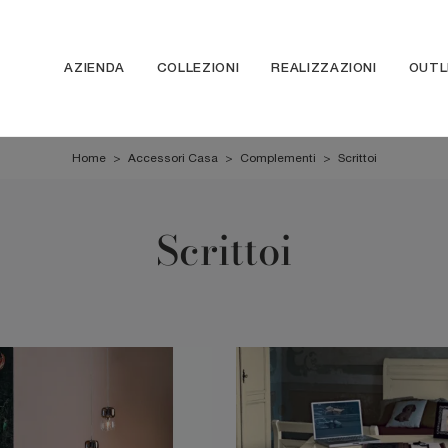
AZIENDA
COLLEZIONI
REALIZZAZIONI
OUTL
Home
>
Accessori Casa
>
Complementi
>
Scrittoi
Scrittoi