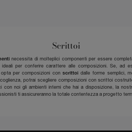
Scrittoi
enti
necessita di molteplici componenti per essere completat
, ideali per conferire carattere alle composizioni. Se, ad e
scrittoi
 opta per composizioni con
dalle forme semplici, me
oglienza, potrai scegliere composizioni con scrittoi costruite
sci con noi gli ambienti interni che hai a disposizione, la nos
sionisti ti assicureranno la totale contentezza a progetto ter