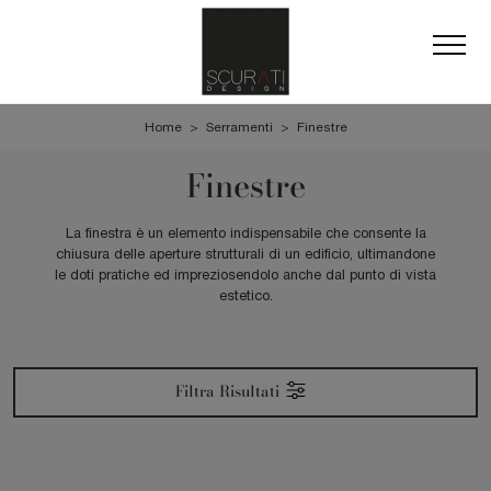
Home
>
Serramenti
>
Finestre
Finestre
La finestra è un elemento indispensabile che consente la
chiusura delle aperture strutturali di un edificio, ultimandone
le doti pratiche ed impreziosendolo anche dal punto di vista
estetico.
Filtra Risultati