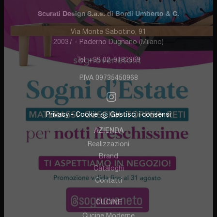
Scurati Design S.a.s. di Bordi Umberto & C.
Via Monte Sabotino, 91
20037 - Paderno Dugnano (Milano)
Tel. +39 02-9182369
P.IVA 09735450968
Privacy
-
Cookie
Gestisci i consensi
AZIENDA
Realizzazioni
Brand
Cataloghi
Contatti
CUCINE
Cucine Moderne