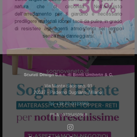
natura che ci circonda. Nell’acquisto
dell'arredamento per il giardino è necessario
prediligere materiali idonei facili da pulire, in grado
di resistere agli agenti atmosferici nel tempo
senza mai danneggiarsi.
Scurati Design S.a.s. di Bordi Umberto & C.
Via Monte Sabotino, 91
20037 - Paderno Dugnano (Milano)
Tel. +39 02-9182369
P.IVA 09735450968