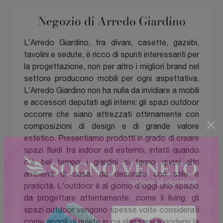
Negozio di Arredo Giardino
L’Arredo Giardino, fra divani, casette, gazebi,
tavolini e sedute, è ricco di spunti interessanti per
la progettazione, non per altro i migliori brand nel
settore producono mobili per ogni aspettativa.
L’Arredo Giardino non ha nulla da invidiare a mobili
e accessori deputati agli interni: gli spazi outdoor
occorre che siano attrezzati ottimamente con
composizioni di design e di grande valore
estetico. Presentiamo prodotti in grado di creare
spazi fluidi fra indoor ed esterno, infatti quando
c'è bel tempo i giardini si fanno quasi altri
ambienti di casa, da decorare con stile e
praticità. L'outdoor è al giorno d'oggi uno spazio
da progettare attentamente, come il living: gli
spazi outdoor vengono spesse volte considerati
come angoli di quiete in cui rilassarsi e godersi la