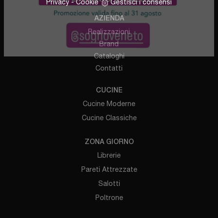
Privacy
-
Cookie
Gestisci i consensi
AZIENDA
Realizzazioni
Brand
Cataloghi
Contatti
CUCINE
Cucine Moderne
Cucine Classiche
ZONA GIORNO
Librerie
Pareti Attrezzate
Salotti
Poltrone