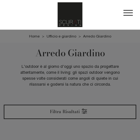
Home
>
Ufficio e giardino
>
Arredo Giardino
Arredo Giardino
L'outdoor è al giorno d'oggi uno spazio da progettare
attentamente, come il living: gli spazi outdoor vengono
spesse volte considerati come angoli di quiete in cui
rilassarsi e godersi la natura che ci circonda.
Filtra Risultati