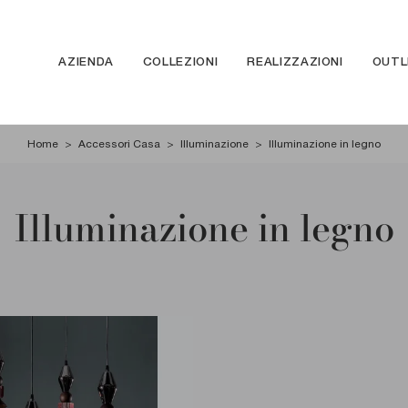
AZIENDA
COLLEZIONI
REALIZZAZIONI
OUTL
Home
>
Accessori Casa
>
Illuminazione
>
Illuminazione in legno
Illuminazione in legno