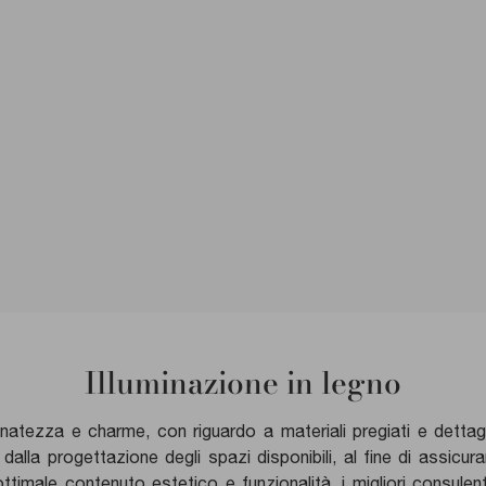
Illuminazione in legno
inatezza e charme, con riguardo a materiali pregiati e dettagl
alla progettazione degli spazi disponibili, al fine di assicur
timale contenuto estetico e funzionalità, i migliori consulent