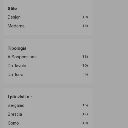
Stile
Design
19
Moderna
15
Tipologia
A Sospensione
16
Da Tavolo
10
Da Terra
8
I più visti a :
Bergamo
15
Brescia
17
Como
19