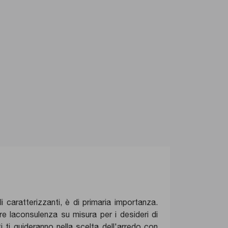
i caratterizzanti, è di primaria importanza.
are laconsulenza su misura per i desideri di
i ti guideranno nella scelta dell'arredo con