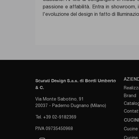
passione e affabilità. Entra in showroom, i
l'evoluzione del design in fatto di Illuminaz
AZIEN
Scurati Design S.a.s. di Bordi Umberto
& C.
Realizz
Brand
Via Monte Sabotino, 91
Catalog
20037 - Paderno Dugnano (Milano)
Contatt
Tel. +39 02-9182369
CUCIN
P.IVA 09735450968
Cucine
Cucine