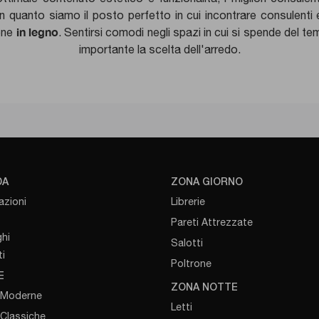
n quanto siamo il posto perfetto in cui incontrare consulenti e 
in legno
ione
. Sentirsi comodi negli spazi in cui si spende del te
importante la scelta dell'arredo.
DA
ZONA GIORNO
azioni
Librerie
Pareti Attrezzate
hi
Salotti
i
Poltrone
E
ZONA NOTTE
 Moderne
Letti
 Classiche