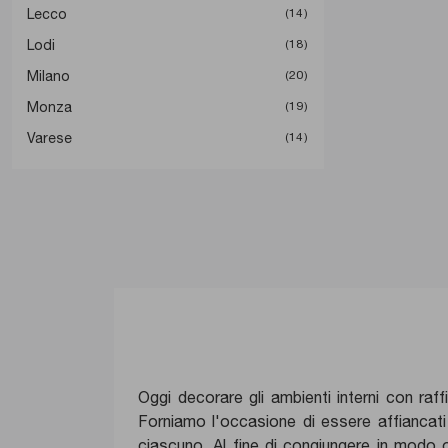
Lecco
14
Lodi
18
Milano
20
Monza
19
Varese
14
Oggi decorare gli ambienti interni con raff
Forniamo l'occasione di essere affiancati d
ciascuno. Al fine di congiungere in modo ot