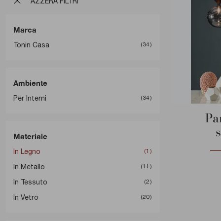
AZZERA FILTRI
Marca
Tonin Casa
34
Ambiente
Per Interni
34
Pa
Materiale
In Legno
1
In Metallo
11
In Tessuto
2
In Vetro
20