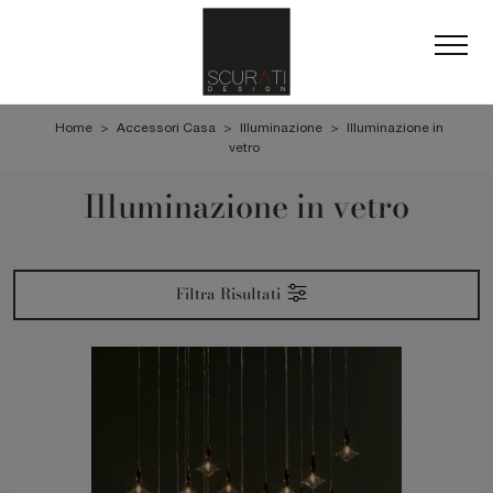
Home
>
Accessori Casa
>
Illuminazione
>
Illuminazione in
vetro
Illuminazione in vetro
Filtra Risultati