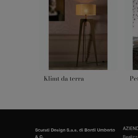
Klimt da terra
Pe
AZIEN
Scurati Design S.a.s. di Bordi Umberto
& C.
Realizz