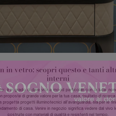
in vetro: scopri questo e tanti al
interni
 è in grado di dare vita a mood particolari con la luce, nonc
 proposte di grande valore per la tua casa, risultato di ricerca
progetta progetti illuminotecnici all’avanguardia, sia per le fi
edamento di casa. Venire in negozio significa vedere dal vivo 
costruite con materiali di qualità e resistenti nel tempo.