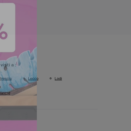
 visti a :
Brescia
Lecco
Lodi
Varese