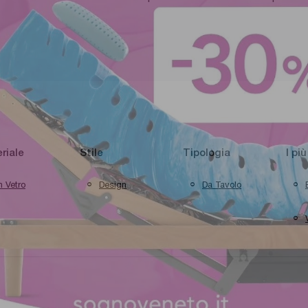
riale
Stile
Tipologia
I più
n Vetro
Design
Da Tavolo