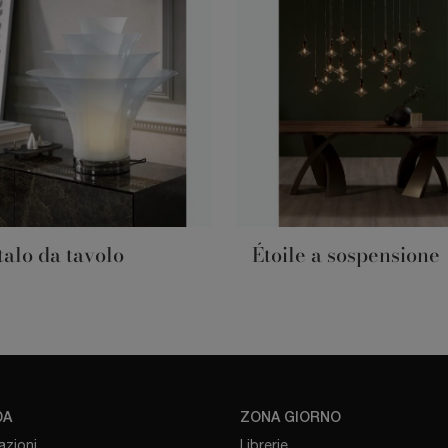
talo da tavolo
Étoile a sospensione
DA
ZONA GIORNO
azioni
Librerie