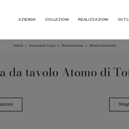
AZIENDA
COLLEZIONI
REALIZZAZIONI
OUTL
Home
>
Accessori Casa
>
Illuminazione
>
Atomo da tavolo
 da tavolo Atomo di To
mazioni
Sfogl