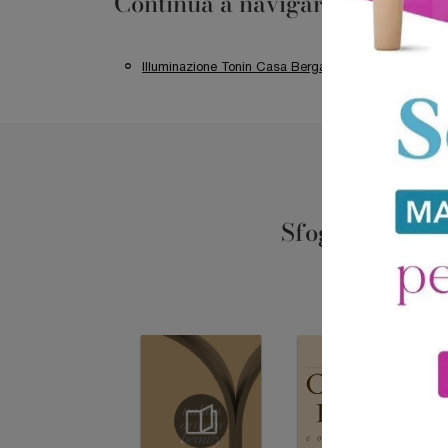
Continua a navigare
Illuminazione Tonin Casa Bergamo
Illumin
Sfoglia i catal