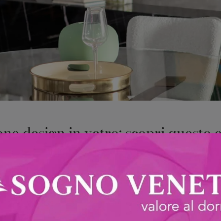
e design in vetro: scopri questo e t
illuminazione per interni
di casa creando particolari atmosfere di fascino, ma ti accomp
ensione per interni e ti garantiremo la totale soddisfazione un
i locale richiede un'illuminazione particolare, adatta alle propri
pensione in vetro Chic di Tonin Casa in vetro, puoi illumi
sima qualità in termini di valore estetico e tecnologia per ogni