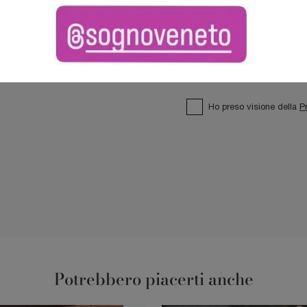
Ho preso visione della
P
Potrebbero piacerti anche