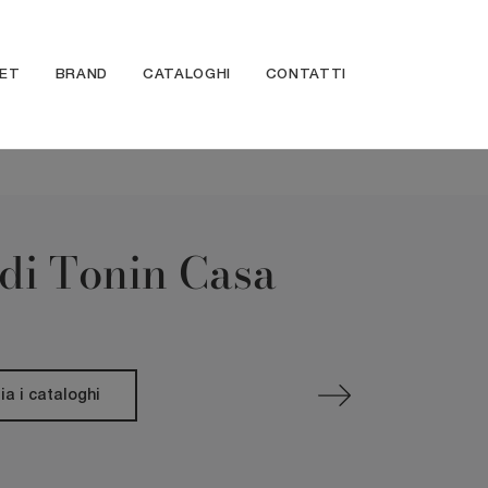
ET
BRAND
CATALOGHI
CONTATTI
 di Tonin Casa
ia i cataloghi