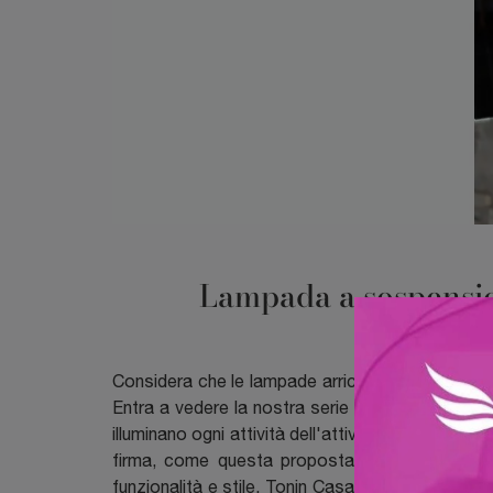
Lampada a sospension
Considera che le lampade arricchiscono l'arredo 
Entra a vedere la nostra serie di lampade a sosp
illuminano ogni attività dell'attività in casa: ogn
firma, come questa proposta di Lampada a sos
funzionalità e stile. Tonin Casa assicura la mas