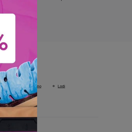
 visti a :
Bergamo
Como
Lodi
Varese