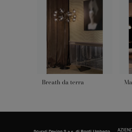
Breath da terra
Ma
AZIEN
Scurati Design S.a.s. di Bordi Umberto