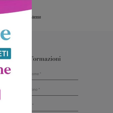
minazione Tonin Casa Varese
Maggiori Informazioni