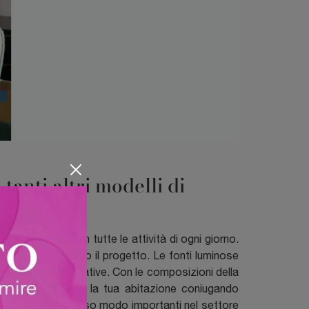
anti altri modelli di
agnano anche in tutte le attività di ogni giorno.
a volta realizzato il progetto. Le fonti luminose
e problematiche abitative. Con le composizioni della
nare ottimamente la tua abitazione coniugando
 lampada, allo stesso modo importanti nel settore