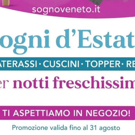
azione Tonin Casa Como
Illuminazione Tonin Casa Lodi
Illu
oghi
Richiedi 