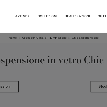
AZIENDA
COLLEZIONI
REALIZZAZIONI
OUTL
Home
>
Accessori Casa
>
Illuminazione
>
Chic a sospensione
pensione in vetro Chic
mazioni
Sfogl