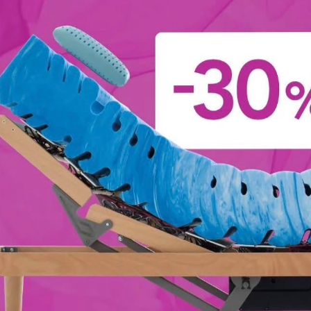
illuminazione.
riale
Stile
Tipologia
I più
n Vetro
Design
A Sospensione