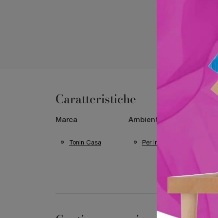
Caratteristiche
Marca
Ambiente
Mate
Tonin Casa
Per Interni
I