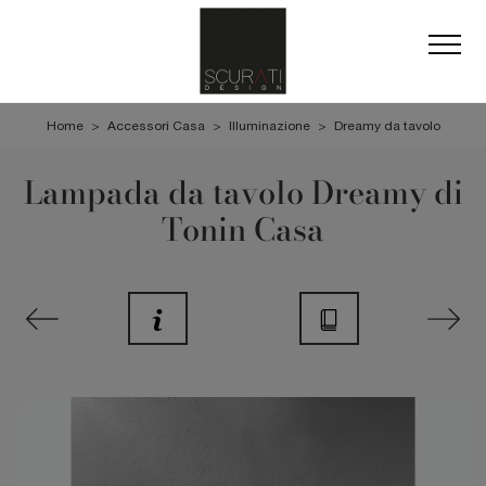
Home
>
Accessori Casa
>
Illuminazione
>
Dreamy da tavolo
Lampada da tavolo Dreamy di
Tonin Casa