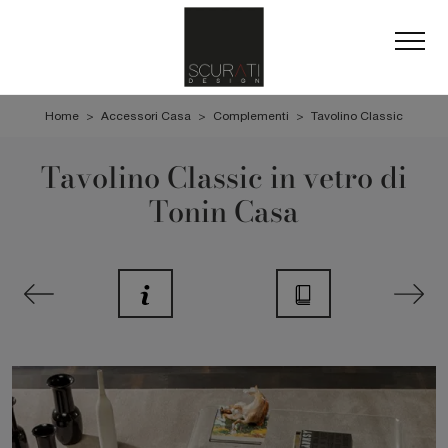
Home
>
Accessori Casa
>
Complementi
>
Tavolino Classic
Tavolino Classic in vetro di
Tonin Casa