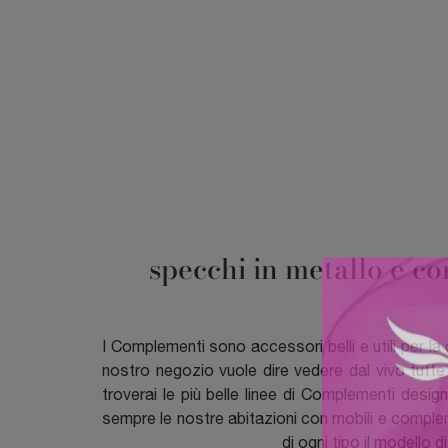
specchi in metallo e co
I Complementi sono accessori belli e utili per la 
nostro negozio vuole dire vedere dal vivo tutt
troverai le più belle linee di Complementi des
sempre le nostre abitazioni con mobili e compleme
di ogni tipo il modello 