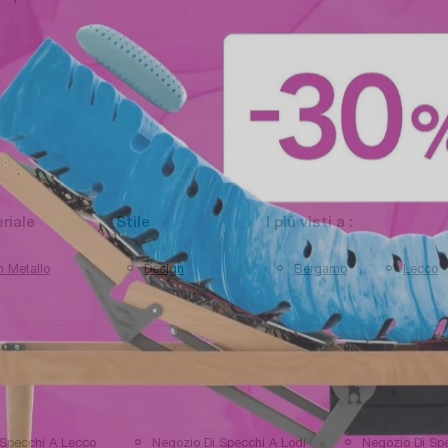
riale
Stile
I più visti a :
n Metallo
Design
Bergamo
Lecco
 Specchi A Lecco
Negozio Di Specchi A Lodi
Negozio Di Sp