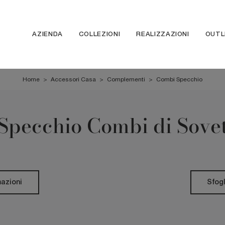
AZIENDA
COLLEZIONI
REALIZZAZIONI
OUTL
Home
>
Accessori Casa
>
Complementi
>
Combi Specchio
Specchio Combi di Sove
mazioni
Sfogl