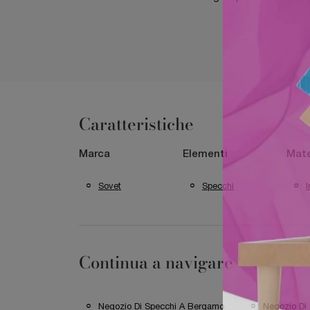
Caratteristiche
Marca
Elementi
Mate
Sovet
Specchi
I
Continua a navigare
Negozio Di Specchi A Bergamo
Negozio Di