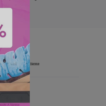
Lodi
Varese
ecchi A Varese