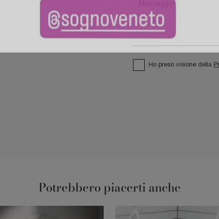
Ho preso visione della
P
Potrebbero piacerti anche