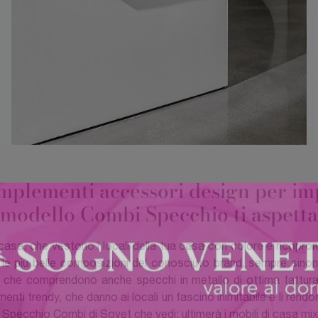
mplementi accessori design per impre
modello Combi Specchio ti aspetta
casa, che vestono i locali della tua casa con colore e ricoprono
e le più belle composizioni del conosciuto brand, sempre sino
ign che comprendono anche specchi in metallo di ottima fattur
nti trendy, che danno ai locali un fascino inimitabile e li ren
di Specchio Combi di Sovet che vedi: ultimerà i mobili di casa mi