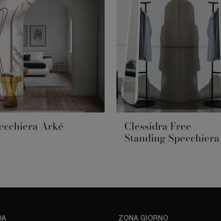
ecchiera Arké
Clessidra Free
Standing Specchiera
DA
ZONA GIORNO