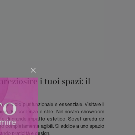
ziosire i tuoi spazi: il
 un ruolo plurifunzionale e essenziale. Visitare il
nimo di eccellenza e stile. Nel nostro showroom
a e di grande impatto estetico. Sovet arreda da
dono completamente agibili. Si addice a uno spazio
xando praticità e design.