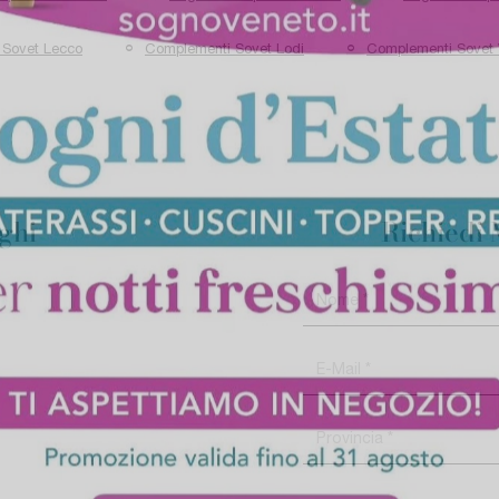
 Sovet Lecco
Complementi Sovet Lodi
Complementi Sovet 
oghi
Richiedi 