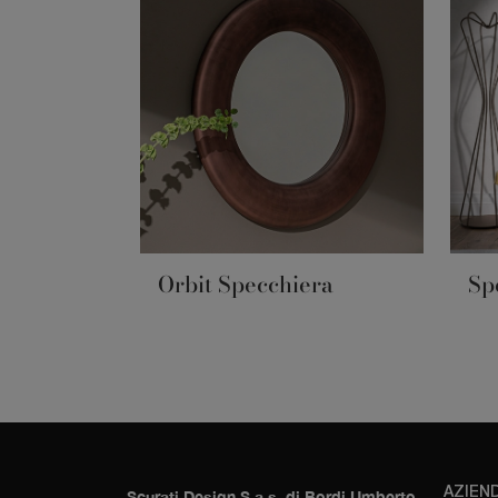
Orbit Specchiera
Sp
AZIEN
Scurati Design S.a.s. di Bordi Umberto