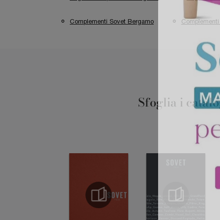
Complementi Sovet Bergamo
Complementi
Sfoglia i catal