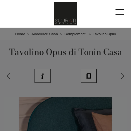
Home
>
Accessori Casa
>
Complementi
>
Tavolino Opus
Tavolino Opus di Tonin Casa