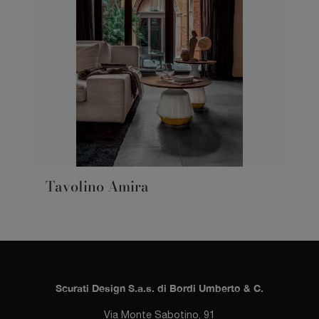
Tavolino Amira
Scurati Design S.a.s. di Bordi Umberto & C.
Via Monte Sabotino, 91