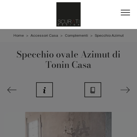
Home
>
Accessori Casa
>
Complementi
>
Specchio Azimut
Specchio ovale Azimut di
Tonin Casa