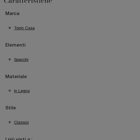
Caratteristiche
Marca
Tonin Casa
Elementi
Specchi
Materiale
In Legno
Stile
Classici
I più visti a :