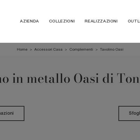
AZIENDA
COLLEZIONI
REALIZZAZIONI
OUTL
Home
>
Accessori Casa
>
Complementi
>
Tavolino Oasi
o in metallo Oasi di To
mazioni
Sfogl