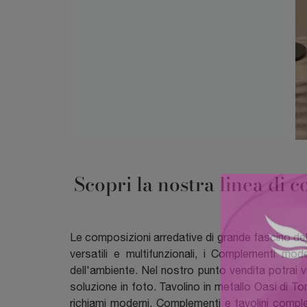
Scopri la nostra linea di
Le composizioni arredative di grande fascino de
versatili e multifunzionali, i Complementi mod
dell'ambiente. Nel nostro punto vendita potrai v
soluzione in foto. Tavolino in metallo Oasi di T
richiami moderni. Complementi e tavolini comple