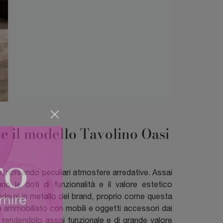
e il modello Tavolino Oasi
 ricreando peculiari atmosfere arredative. Assai
no le doti di funzionalità e il valore estetico
moderni in metallo del brand, proprio come questa
no ammobiliato con mobili e oggetti accessori dai
e rendendolo assai funzionale e di grande valore