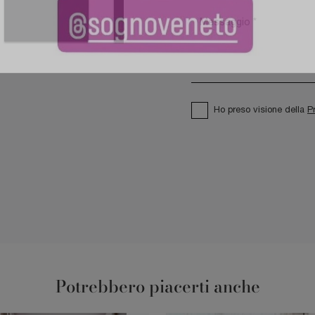
Ho preso visione della
P
Potrebbero piacerti anche