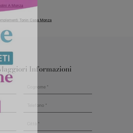
olini A Monza
mplementi Tonin Casa Monza
Maggiori Informazioni