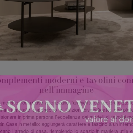
 complementi moderni e tavolini com
nell'immagine
l marchio Tonin Casa valorizzano l'ambiente con colore e gusto,
erni in metallo rispondono a funzioni diversificate: completa
isionare in prima persona l'eccellenza dei modelli di tavolini 
onin Casa in metallo: aggiungerà carattere e fascino a un inter
tano l'arredo di casa, riempiendo lo spazio in maniera utile 