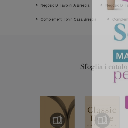
Negozio Di Tavolini A Brescia
Negozio Di T
Complementi Tonin Casa Brescia
Complem
Sfoglia i catal