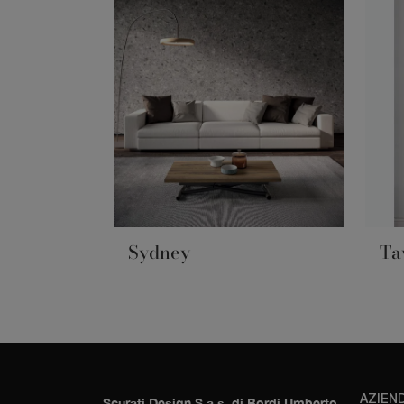
Sydney
Ta
AZIEN
Scurati Design S.a.s. di Bordi Umberto