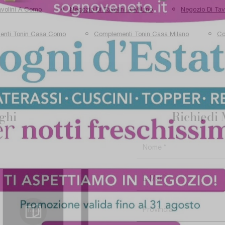
avolini A Como
Negozio Di Tavolini A Milano
Negozio Di Tav
enti Tonin Casa Como
Complementi Tonin Casa Milano
Co
oghi
Richiedi 