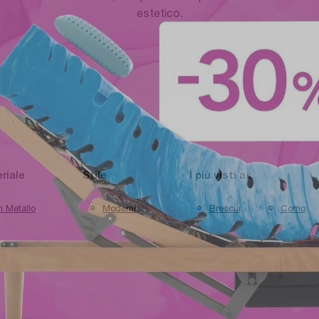
estetico.
riale
Stile
I più visti a :
n Metallo
Moderni
Brescia
Como