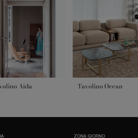
volino Aida
Tavolino Ocean
DA
ZONA GIORNO