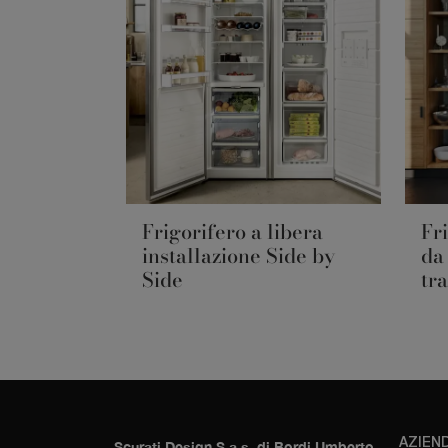
Frigorifero a libera
Fr
installazione Side by
da
Side
tr
AZIEN
Scurati Design S.a.s. di Bordi Umberto