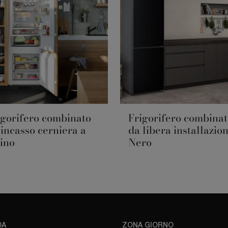
igorifero combinato
Frigorifero combina
 incasso cerniera a
da libera installazio
aino
Nero
DA
ZONA GIORNO