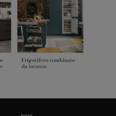
to
Frigorifero combinato
ne
da incasso
Armadi