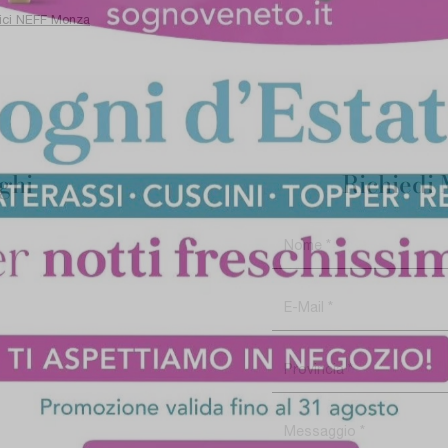
tici NEFF Monza
oghi
Richiedi 