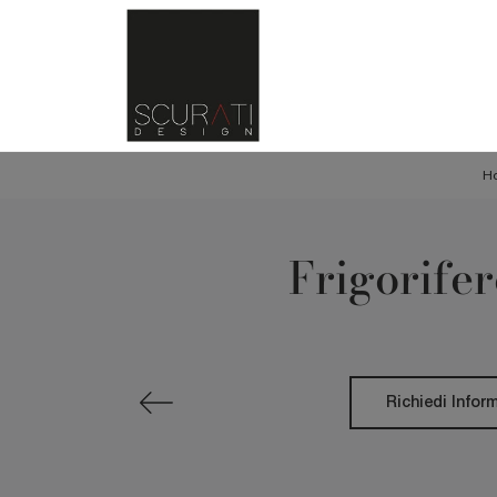
H
Frigorifer
Richiedi Infor