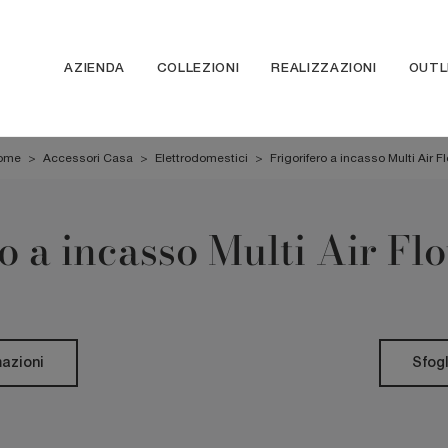
AZIENDA
COLLEZIONI
REALIZZAZIONI
OUTL
ome
>
Accessori Casa
>
Elettrodomestici
>
Frigorifero a incasso Multi Air F
o a incasso Multi Air F
mazioni
Sfogl