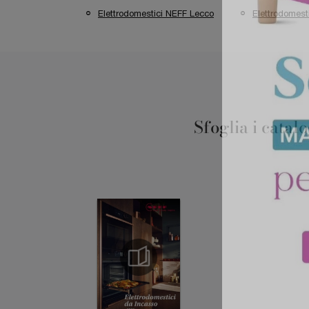
Elettrodomestici NEFF Lecco
Elettrodomes
Sfoglia i catal