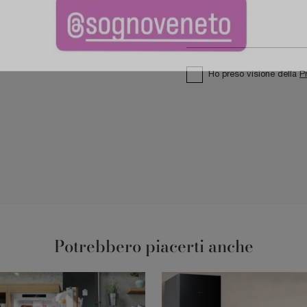
Ho preso visione della
P
Potrebbero piacerti anche