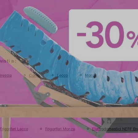
 visti a :
Brescia
Como
Lecco
Monza
Frigoriferi Lecco
Frigoriferi Monza
Elettrodomestici NEFF Br