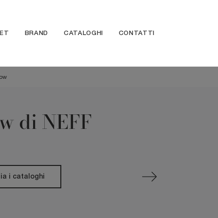
ET
BRAND
CATALOGHI
CONTATTI
low
low di NEFF
ia i cataloghi