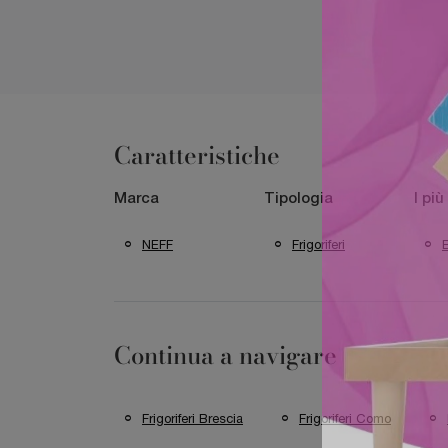
Caratteristiche
Marca
Tipologia
I più
NEFF
Frigoriferi
Continua a navigare
Frigoriferi Brescia
Frigoriferi Como