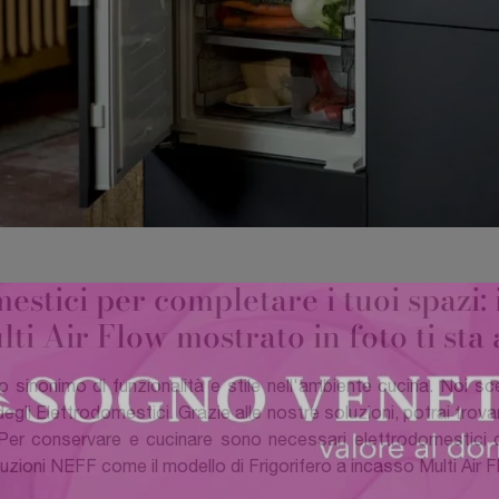
estici per completare i tuoi spazi:
lti Air Flow mostrato in foto ti sta
 sinonimo di funzionalità e stile nell'ambiente cucina. Noi sceg
degli Elettrodomestici. Grazie alle nostre soluzioni, potrai tro
à. Per conservare e cucinare sono necessari elettrodomestici 
luzioni NEFF come il modello di Frigorifero a incasso Multi Air 