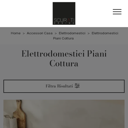
Home
>
Accessori Casa
>
Elettrodomestici
>
Elettrodomestici
Piani Cottura
Elettrodomestici Piani
Cottura
Filtra Risultati