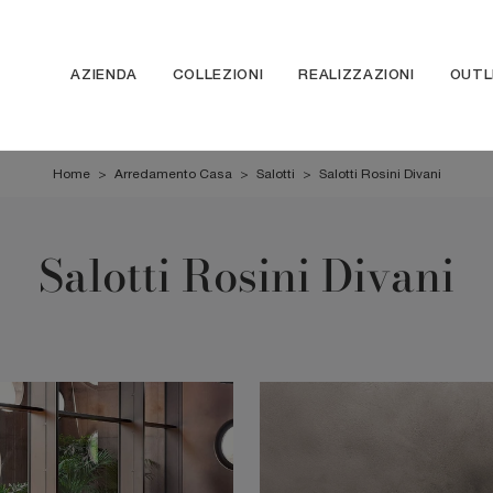
AZIENDA
COLLEZIONI
REALIZZAZIONI
OUTL
Home
>
Arredamento Casa
>
Salotti
>
Salotti Rosini Divani
Salotti Rosini Divani