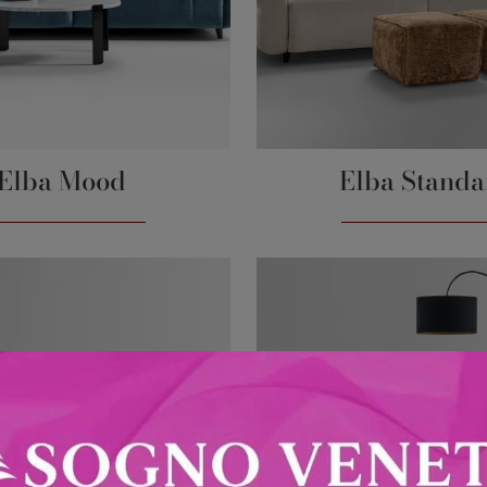
Elba Mood
Elba Standa