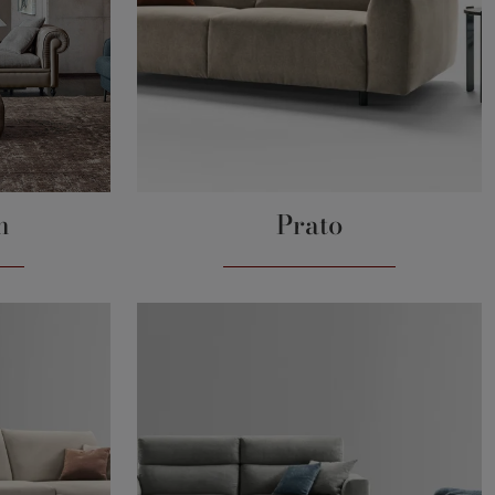
m
Prato