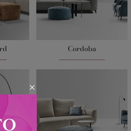
rd
Cordoba