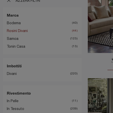
AZZERA FILTRI
Marca
Bodema
40
Rosini Divani
44
Samoa
123
Tonin Casa
13
Imbottiti
Divani
220
Rivestimento
In Pelle
11
In Tessuto
209