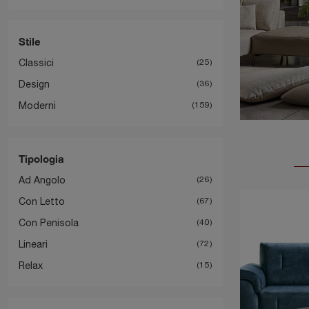
Stile
Classici
25
Design
36
Moderni
159
Tipologia
Ad Angolo
26
Con Letto
67
Con Penisola
40
Lineari
72
Relax
15