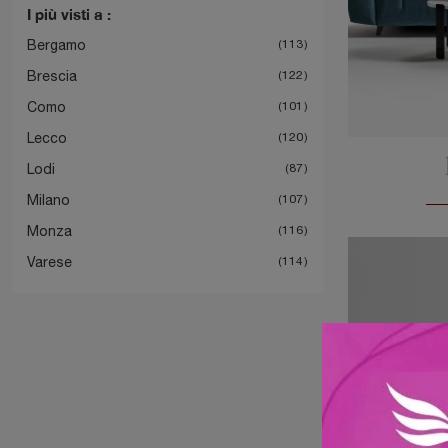
I più visti a :
Bergamo
113
Brescia
122
Como
101
Lecco
120
Lodi
87
Milano
107
Monza
116
Varese
114