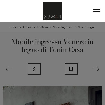
Home
>
Arredamento Casa
>
Mobili ingresso
>
Venere legno
Mobile ingresso Venere in
legno di Tonin Casa