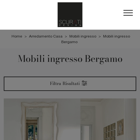
Home
>
Arredamento Casa
>
Mobili ingresso
>
Mobili ingresso
Bergamo
Mobili ingresso Bergamo
Filtra Risultati