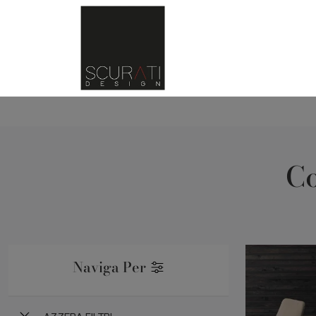
C
Naviga Per