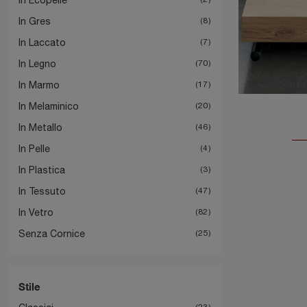
In Gres
8
In Laccato
7
In Legno
70
In Marmo
17
In Melaminico
20
In Metallo
46
In Pelle
4
In Plastica
3
In Tessuto
47
In Vetro
82
Senza Cornice
25
Stile
23