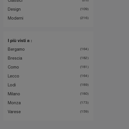
Classici
Design
109
Moderni
216
I più visti a :
Bergamo
164
Brescia
182
Como
181
Lecco
164
Lodi
189
Milano
180
Monza
173
Varese
159