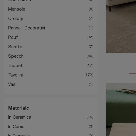
Mensole
8
Orologi
7
Pannelli Decorativi
1
Pouf
32
Scrittoi
7
Specchi
80
Tappeti
17
Tavolini
172
Vasi
1
Materiale
In Ceramica
14
In Cuoio
3
In Ecopelle
2