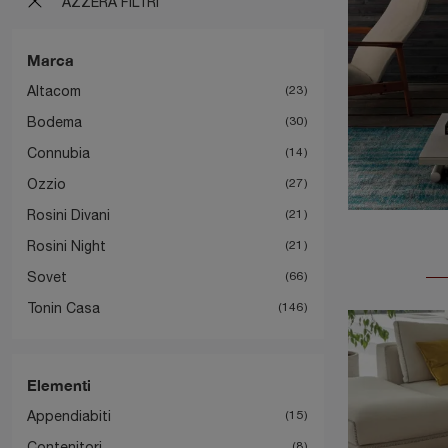
AZZERA FILTRI
Marca
Altacom
23
Bodema
30
Connubia
14
Ozzio
27
Rosini Divani
21
Rosini Night
21
Sovet
66
Tonin Casa
146
Elementi
Appendiabiti
15
Contenitori
8