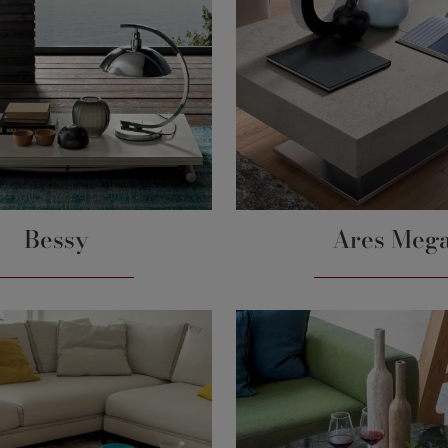
Bessy
Ares Meg