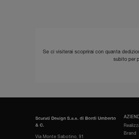
Se ci visiterai scoprirai con quanta dedizi
subito per p
AZIEN
Scurati Design S.a.s. di Bordi Umberto
& C.
Realizz
Brand
Via Monte Sabotino, 91