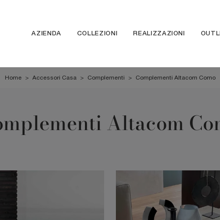
AZIENDA
COLLEZIONI
REALIZZAZIONI
OUTL
Home
>
Accessori Casa
>
Complementi
>
Complementi Altacom Como
omplementi Altacom Co