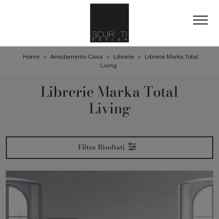
Home
>
Arredamento Casa
>
Librerie
>
Librerie Marka Total
Living
Librerie Marka Total
Living
Filtra Risultati