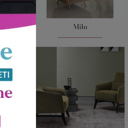
y
Milo