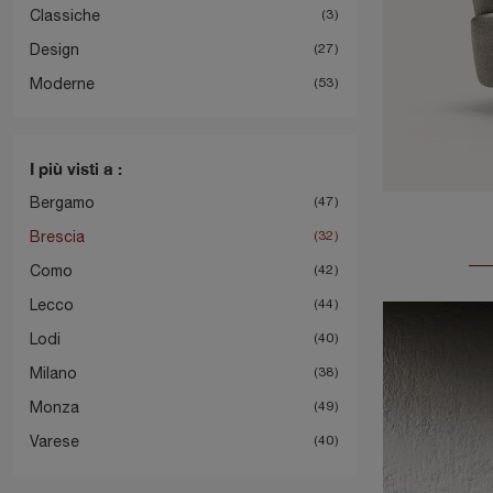
Classiche
3
Design
27
Moderne
53
I più visti a :
Bergamo
47
Brescia
32
Como
42
Lecco
44
Lodi
40
Milano
38
Monza
49
Varese
40