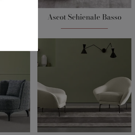
a
Ascot Schienale Basso