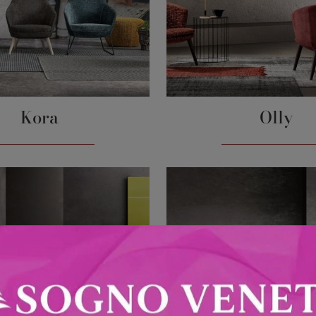
Kora
Olly