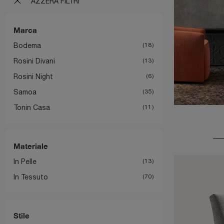
AZZERA FILTRI
Marca
Bodema
18
Rosini Divani
13
Rosini Night
6
Samoa
35
Tonin Casa
11
Materiale
In Pelle
13
In Tessuto
70
Stile