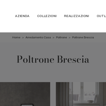
AZIENDA
COLLEZIONI
REALIZZAZIONI
OUTL
Home
>
Arredamento Casa
>
Poltrone
>
Poltrone Brescia
Poltrone Brescia