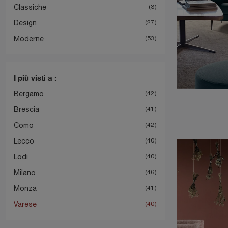
Classiche
3
Design
27
Moderne
53
I più visti a :
Bergamo
42
Brescia
41
Como
42
Lecco
40
Lodi
40
Milano
46
Monza
41
Varese
40