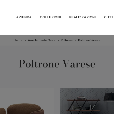
AZIENDA
COLLEZIONI
REALIZZAZIONI
OUTL
Home
>
Arredamento Casa
>
Poltrone
>
Poltrone Varese
Poltrone Varese