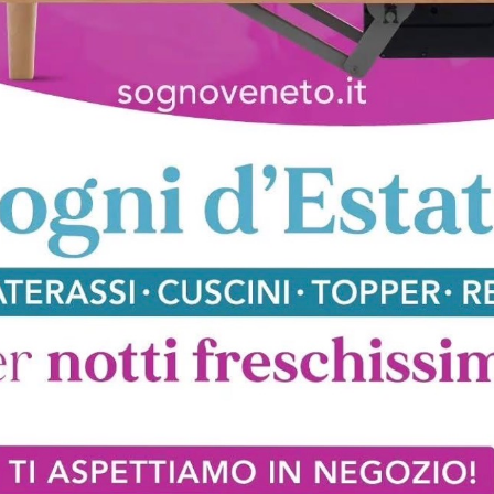
Olly
Kora