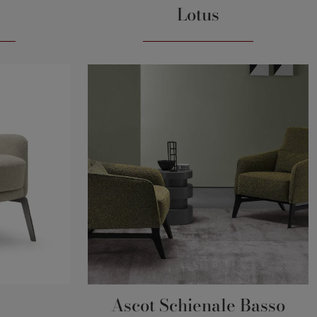
Lotus
Ascot Schienale Basso