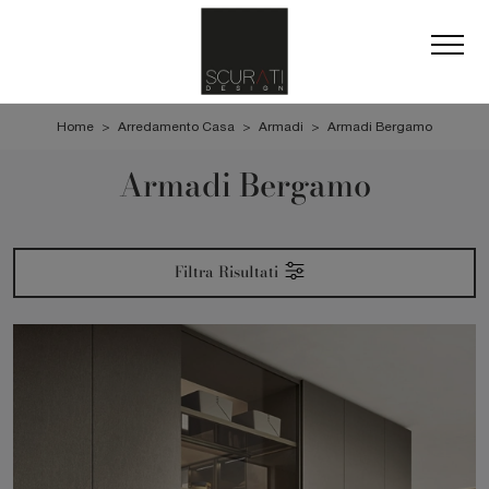
Home
>
Arredamento Casa
>
Armadi
>
Armadi Bergamo
Armadi Bergamo
Filtra Risultati