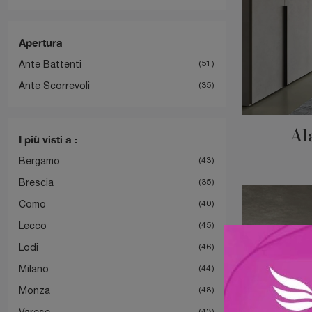
Apertura
Ante Battenti
51
Ante Scorrevoli
35
Al
I più visti a :
Bergamo
43
Brescia
35
Como
40
Lecco
45
Lodi
46
Milano
44
Monza
48
Varese
43