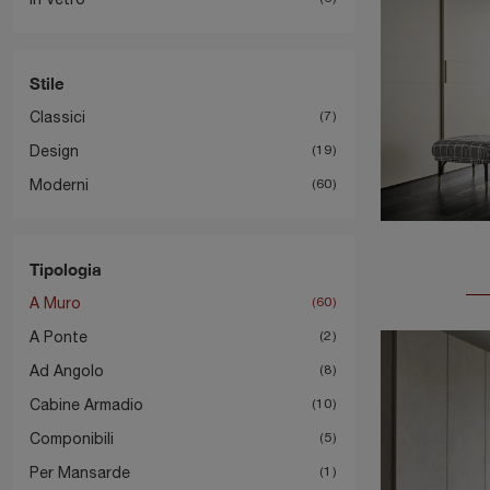
Stile
Classici
7
Design
19
Moderni
60
Tipologia
A Muro
60
A Ponte
2
Ad Angolo
8
Cabine Armadio
10
Componibili
5
Per Mansarde
1