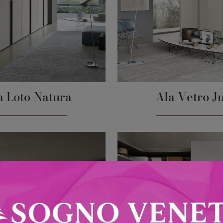
a Loto Natura
Ala Vetro J