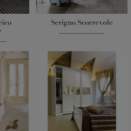
rico
Scrigno Scorrevole
e