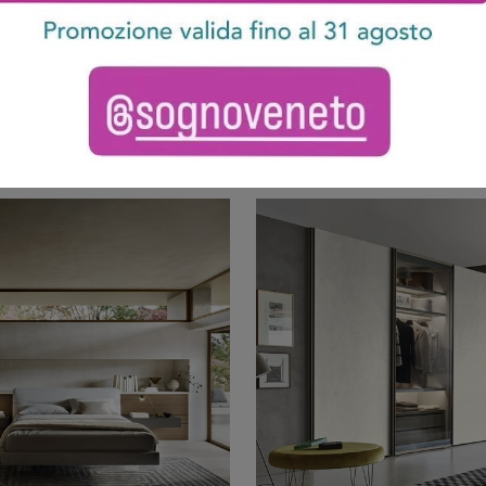
Grace
Breccia con V
Giorno