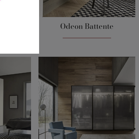
ano a
Odeon Battente