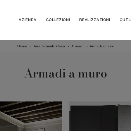
AZIENDA
COLLEZIONI
REALIZZAZIONI
OUTL
Home
>
Arredamento Casa
>
Armadi
>
Armadi a muro
Armadi a muro