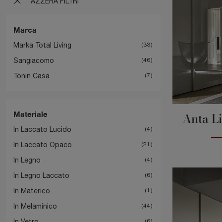
AZZERA FILTRI
Marca
Marka Total Living
33
Sangiacomo
46
Tonin Casa
7
Materiale
Anta Li
In Laccato Lucido
4
In Laccato Opaco
21
In Legno
4
In Legno Laccato
6
In Materico
1
In Melaminico
44
In Vetro
6