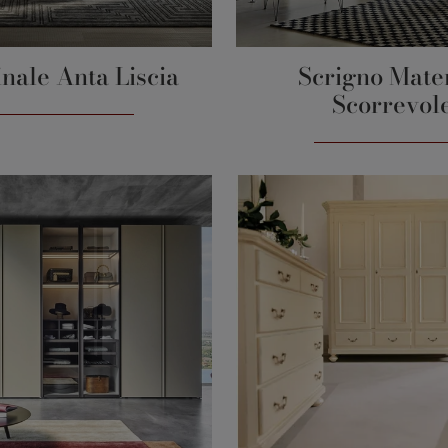
nale Anta Liscia
Scrigno Mate
Scorrevol