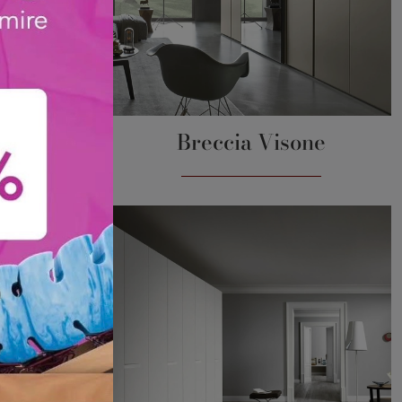
nare
Breccia Visone