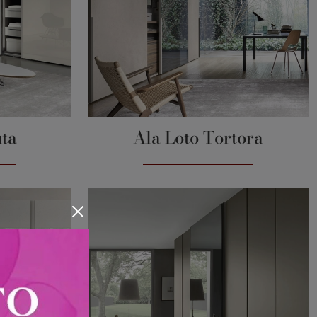
uta
Ala Loto Tortora