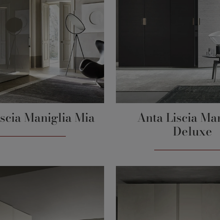
scia Maniglia Mia
Anta Liscia Ma
Deluxe