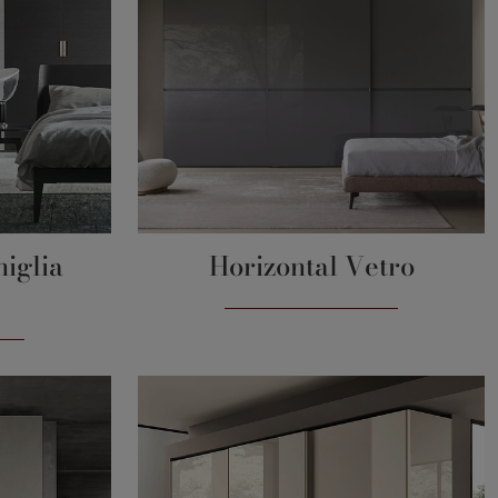
niglia
Horizontal Vetro