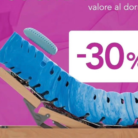
to Loto Natura
Sinua Compla