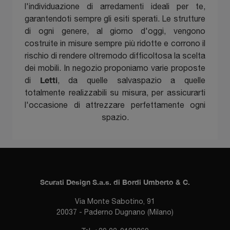
l'individuazione di arredamenti ideali per te,
garantendoti sempre gli esiti sperati. Le strutture
di ogni genere, al giorno d'oggi, vengono
costruite in misure sempre più ridotte e corrono il
rischio di rendere oltremodo difficoltosa la scelta
dei mobili. In negozio proponiamo varie proposte
Letti
di
, da quelle salvaspazio a quelle
totalmente realizzabili su misura, per assicurarti
l'occasione di attrezzare perfettamente ogni
spazio.
Scurati Design S.a.s. di Bordi Umberto & C.
Via Monte Sabotino, 91
20037 - Paderno Dugnano (Milano)