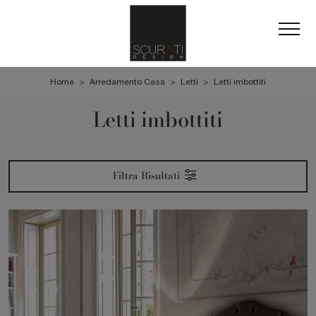
Home
>
Arredamento Casa
>
Letti
>
Letti imbottiti
Letti imbottiti
Filtra Risultati