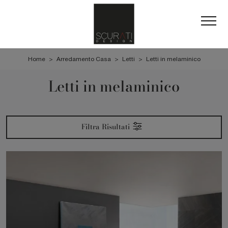
Home
>
Arredamento Casa
>
Letti
>
Letti in melaminico
Letti in melaminico
Filtra Risultati