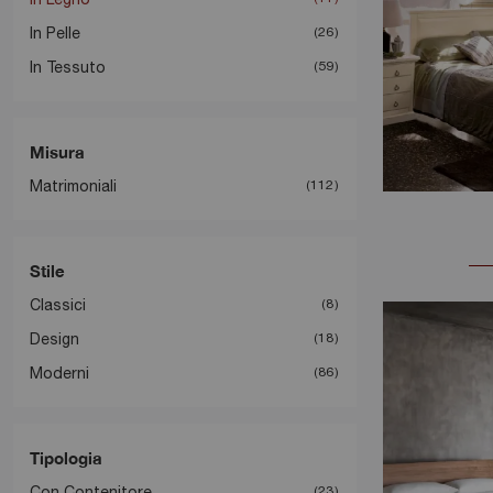
In Pelle
26
In Tessuto
59
Misura
Matrimoniali
112
Stile
Classici
8
Design
18
Moderni
86
Tipologia
Con Contenitore
23