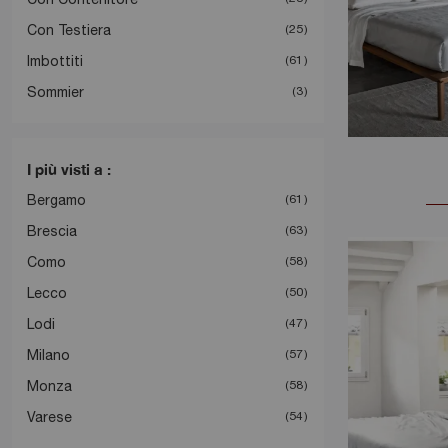
Con Testiera
25
Imbottiti
61
Sommier
3
I più visti a :
Bergamo
61
Brescia
63
Como
58
Lecco
50
Lodi
47
Milano
57
Monza
58
Varese
54