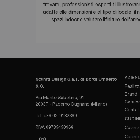
trovare, professionisti esperti ti illustre
adatte alle dimensioni e al tipo di locale, 
spazi indoor e valutare ilfiniture dell'
AZIEN
Scurati Design S.a.s. di Bordi Umberto
& C.
Realizz
Brand
Via Monte Sabotino, 91
Catalog
20037 - Paderno Dugnano (Milano)
Contatt
Tel. +39 02-9182369
CUCIN
P.IVA 09735450968
Cucine
Cucine