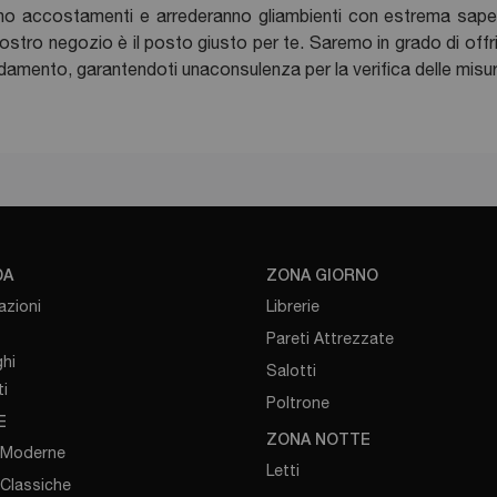
ranno accostamenti e arrederanno gliambienti con estrema sapere
il nostro negozio è il posto giusto per te. Saremo in grado di off
arredamento, garantendoti unaconsulenza per la verifica delle mi
DA
ZONA GIORNO
azioni
Librerie
Pareti Attrezzate
hi
Salotti
i
Poltrone
E
ZONA NOTTE
 Moderne
Letti
 Classiche