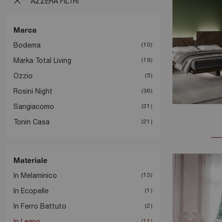
AZZERA FILTRI
Marca
Bodema
10
Marka Total Living
19
Ozzio
5
Rosini Night
36
Sangiacomo
21
Tonin Casa
21
Materiale
In Melaminico
13
In Ecopelle
1
In Ferro Battuto
2
In Legno
11