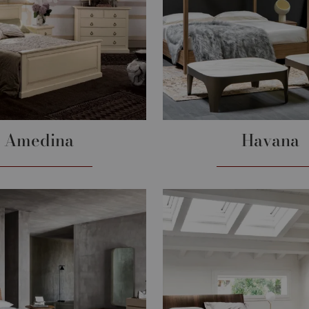
Amedina
Havana