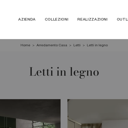
AZIENDA
COLLEZIONI
REALIZZAZIONI
OUTL
Home
>
Arredamento Casa
>
Letti
>
Letti in legno
Letti in legno