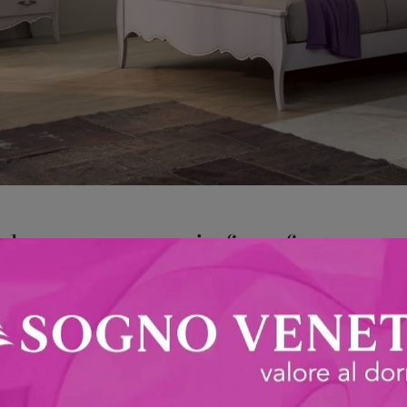
 legno mostrato in foto: fa per te s
gli ingredienti che connotano tutti i prodotti del brand, tra cui
lo presente in foto fa per te: nella stanza del riposo dovrai 
Letto in legno Sandy di Tonin Casa
. Con il
del rinomato brand
tile raffinato. Se vuoi allestire spazi classici, ti aspettiamo
nel nostro showroom un ricco catalogo di Letti con testiera, mo
delle migliori marche.