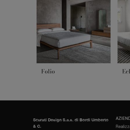
Folio
Ec
AZIEN
Scurati Design S.a.s. di Bordi Umberto
& C.
Realizz