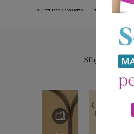
Letti Tonin Casa Como
Letti Tonin Casa Mi
Sfoglia i catal