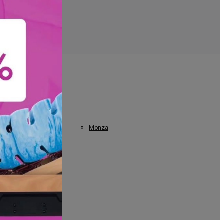
 visti a :
Como
Milano
Monza
Varese