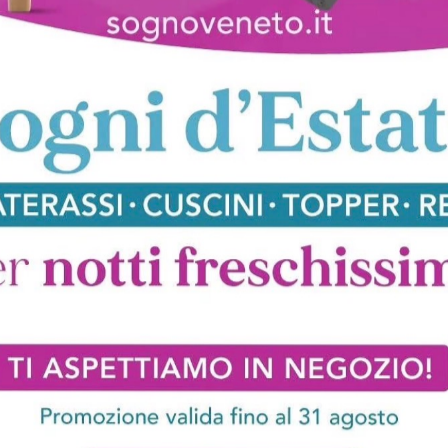
lano
Letti Tonin Casa Monza
Letti Tonin Casa Varese
oghi
Richiedi 