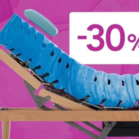
ra
Stile
Tipologia
I più
atrimoniali
Classici
Con Testiera