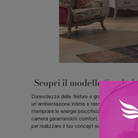
Scopri il modello Sandy in
Durevolezza delle finiture e grande comfort sono 
un'ambientazione intima e rasserenante, il model
ritemprare le energie psicofisiche come meritate
camera garantendoti comfort, funzionalità e uno s
per realizzare il tuo concept su misura. Scopri 