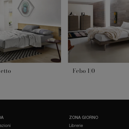
letto
Febo 1|0
DA
ZONA GIORNO
azioni
Librerie