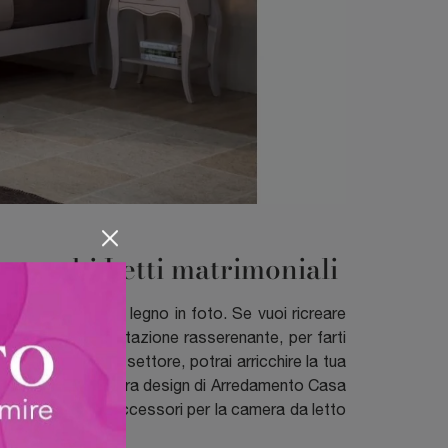
e cerchi Letti matrimoniali
 anche il letto in legno in foto. Se vuoi ricreare
ricreare un'ambientazione rasserenante, per farti
, specialista del settore, potrai arricchire la tua
 per proporti la nostra design di Arredamento Casa
bili ed elementi accessori per la camera da letto