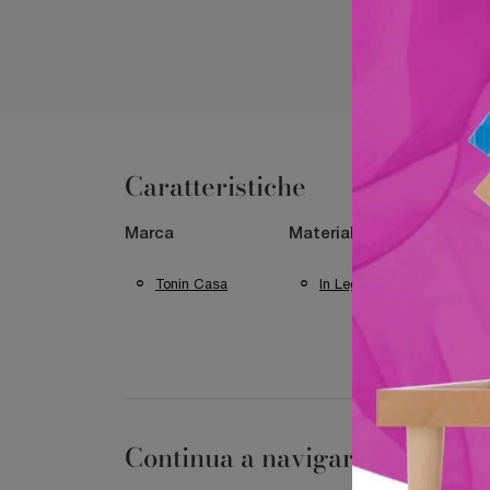
Caratteristiche
Marca
Materiale
Misu
Tonin Casa
In Legno
M
Continua a navigare