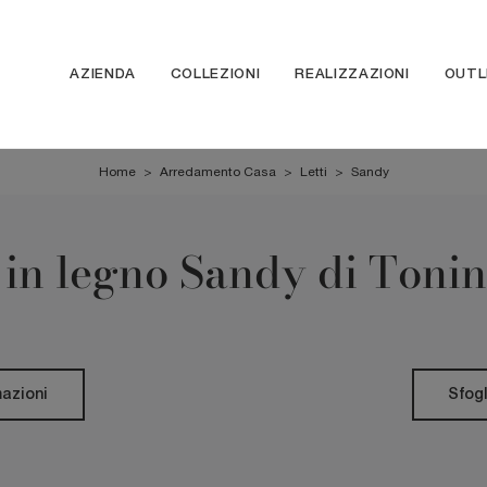
AZIENDA
COLLEZIONI
REALIZZAZIONI
OUTL
Home
>
Arredamento Casa
>
Letti
>
Sandy
 in legno Sandy di Toni
mazioni
Sfogl