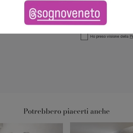
Ho preso visione della
P
Potrebbero piacerti anche