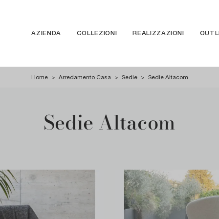
AZIENDA
COLLEZIONI
REALIZZAZIONI
OUTL
Home
>
Arredamento Casa
>
Sedie
>
Sedie Altacom
Sedie Altacom