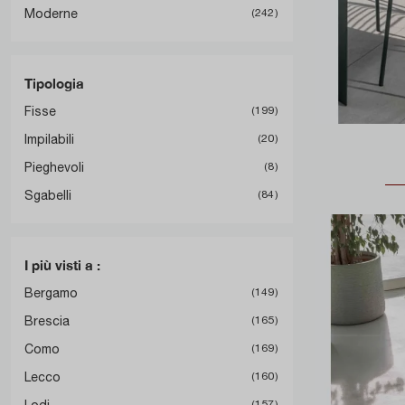
Moderne
242
Tipologia
Fisse
199
Impilabili
20
Pieghevoli
8
Sgabelli
84
I più visti a :
Bergamo
149
Brescia
165
Como
169
Lecco
160
Lodi
157