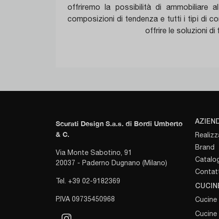
offriremo la possibilità di ammobiliare a
composizioni di tendenza e tutti i tipi di c
offrire le soluzioni d
AZIEN
Scurati Design S.a.s. di Bordi Umberto
& C.
Realizz
Brand
Via Monte Sabotino, 91
Catalog
20037 - Paderno Dugnano (Milano)
Contatt
Tel. +39 02-9182369
CUCIN
P.IVA 09735450968
Cucine
Cucine