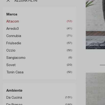
AZZERA FILTRI
Marca
Altacom
12
Arredo3
41
Connubia
71
Friulsedie
57
Ozzio
52
Sangiacomo
6
Sovet
20
Tonin Casa
52
Ambiente
Da Cucina
151
Da Pranzo
160