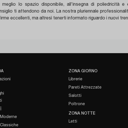
l meglio lo spazio disponibile, all'insegna di poliedricità 
onsiglio ti attendono da noi. La nostra pluriennale professionali
i firme eccellenti, ma altresì tenerti informato riguardo i nuovi tr
DA
ZONA GIORNO
azioni
Librerie
Pareti Attrezzate
hi
Salotti
i
Poltrone
E
ZONA NOTTE
 Moderne
Letti
 Classiche