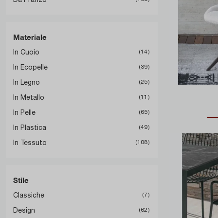
Materiale
In Cuoio
14
In Ecopelle
39
In Legno
25
In Metallo
11
In Pelle
65
In Plastica
49
In Tessuto
108
Stile
Classiche
7
Design
62