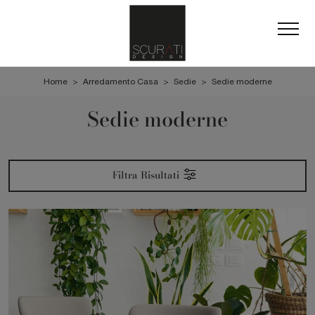
Home
>
Arredamento Casa
>
Sedie
>
Sedie moderne
Sedie moderne
Filtra Risultati