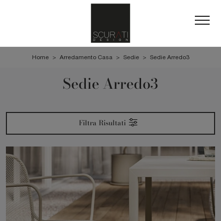
Home
>
Arredamento Casa
>
Sedie
>
Sedie Arredo3
Sedie Arredo3
Filtra Risultati