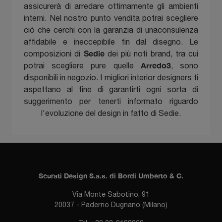
assicurerà di arredare ottimamente gli ambienti
interni. Nel nostro punto vendita potrai scegliere
ciò che cerchi con la garanzia di unaconsulenza
affidabile e ineccepibile fin dal disegno. Le
Sedie
composizioni di
dei più noti brand, tra cui
Arredo3
potrai scegliere pure quelle
, sono
disponibili in negozio. I migliori interior designers ti
aspettano al fine di garantirti ogni sorta di
suggerimento per tenerti informato riguardo
l'evoluzione del design in fatto di Sedie.
Scurati Design S.a.s. di Bordi Umberto & C.
Via Monte Sabotino, 91
20037 - Paderno Dugnano (Milano)