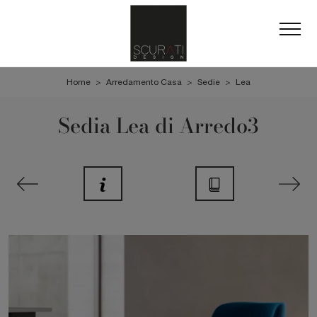
Home
>
Arredamento Casa
>
Sedie
>
Lea
Sedia Lea di Arredo3