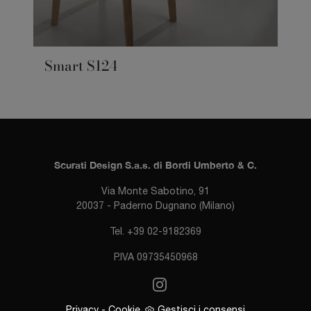
Smart S124
Scurati Design S.a.s. di Bordi Umberto & C.
Via Monte Sabotino, 91
20037 - Paderno Dugnano (Milano)
Tel. +39 02-9182369
P.IVA 09735450968
Privacy
-
Cookie
Gestisci i consensi