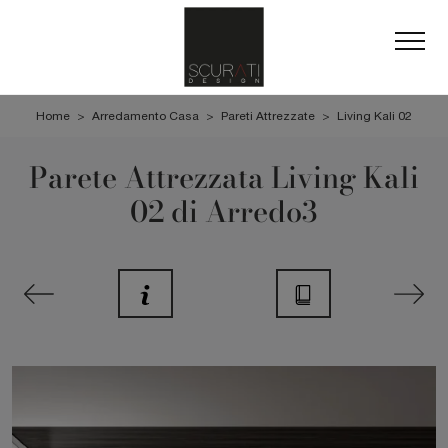
Home
>
Arredamento Casa
>
Pareti Attrezzate
>
Living Kali 02
Parete Attrezzata Living Kali
02 di Arredo3