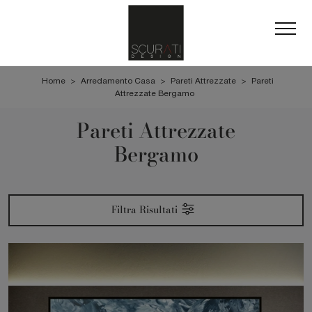
Home
>
Arredamento Casa
>
Pareti Attrezzate
>
Pareti
Attrezzate Bergamo
Pareti Attrezzate
Bergamo
Filtra Risultati