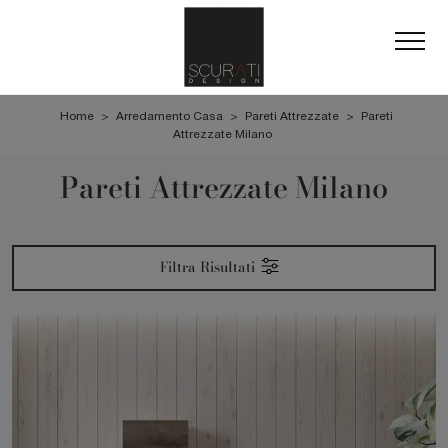
Home
>
Arredamento Casa
>
Pareti Attrezzate
>
Pareti
Attrezzate Milano
Pareti Attrezzate Milano
Filtra Risultati