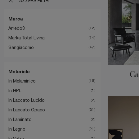
AZZERA FILTRI
Marca
Arredo3
12
Marka Total Living
14
Sangiacomo
47
Materiale
Ca
In Melaminico
15
In HPL
1
In Laccato Lucido
2
In Laccato Opaco
31
In Laminato
2
In Legno
21
In Vetro
1