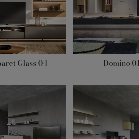
aret Glass 04
Domino 0