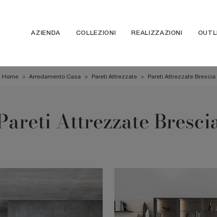
AZIENDA
COLLEZIONI
REALIZZAZIONI
OUTL
Home
>
Arredamento Casa
>
Pareti Attrezzate
>
Pareti Attrezzate Brescia
Pareti Attrezzate Bresci