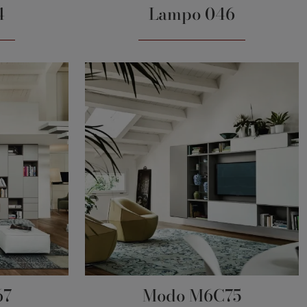
4
Lampo 046
67
Modo M6C75