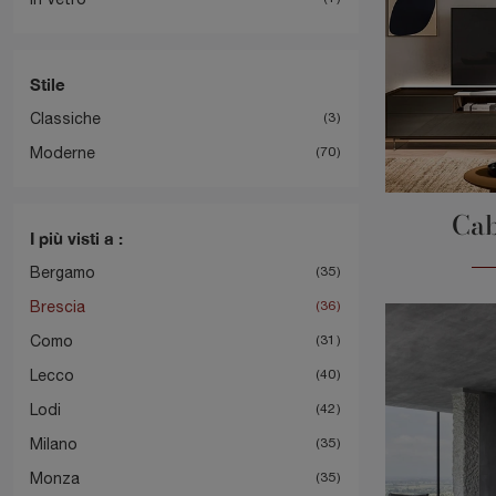
Stile
Classiche
3
Moderne
70
Cab
I più visti a :
Bergamo
35
Brescia
36
Como
31
Lecco
40
Lodi
42
Milano
35
Monza
35