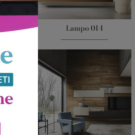
8
Lampo 014