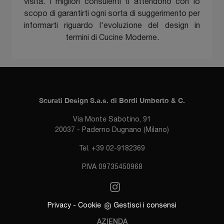
visita. I migliori consulenti ti attendono con lo
scopo di garantirti ogni sorta di suggerimento per
informarti riguardo l'evoluzione del design in
termini di Cucine Moderne.
Scurati Design S.a.s. di Bordi Umberto & C.
Via Monte Sabotino, 91
20037 - Paderno Dugnano (Milano)
Tel. +39 02-9182369
P.IVA 09735450968
Privacy
-
Cookie
Gestisci i consensi
AZIENDA