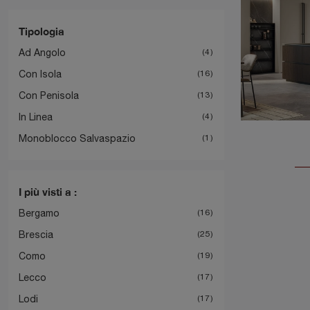
Tipologia
Ad Angolo
4
Con Isola
16
Con Penisola
13
In Linea
4
Monoblocco Salvaspazio
1
I più visti a :
Bergamo
16
Brescia
25
Como
19
Lecco
17
Lodi
17