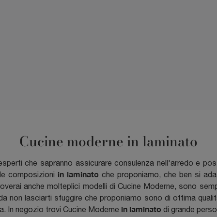
Cucine moderne in laminato
rs esperti che sapranno assicurare consulenza nell'arredo e p
in laminato
a le composizioni
che proponiamo, che ben si adatt
overai anche molteplici modelli di Cucine Moderne, sono sempre 
i da non lasciarti sfuggire che proponiamo sono di ottima qual
in laminato
a. In negozio trovi Cucine Moderne
di grande persona