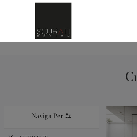
C
Naviga Per