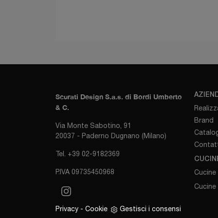
AZIEN
Scurati Design S.a.s. di Bordi Umberto
& C.
Realizz
Brand
Via Monte Sabotino, 91
Catalog
20037 - Paderno Dugnano (Milano)
Contatt
Tel. +39 02-9182369
CUCIN
P.IVA 09735450968
Cucine
Cucine
Privacy
-
Cookie
Gestisci i consensi