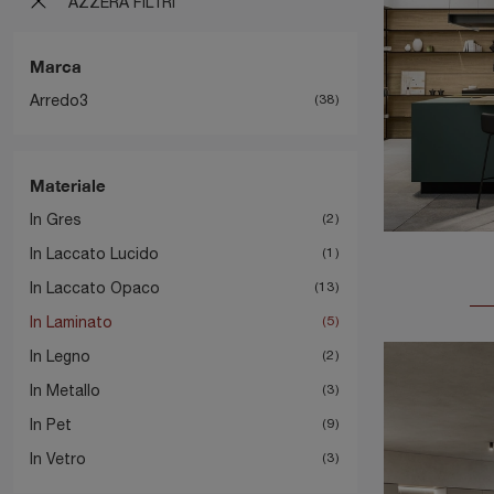
AZZERA FILTRI
Marca
Arredo3
38
Materiale
In Gres
2
In Laccato Lucido
1
In Laccato Opaco
13
In Laminato
5
In Legno
2
In Metallo
3
In Pet
9
In Vetro
3