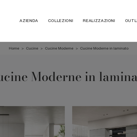
AZIENDA
COLLEZIONI
REALIZZAZIONI
OUTL
Home
>
Cucine
>
Cucine Moderne
>
Cucine Moderne in laminato
ucine Moderne in lamina